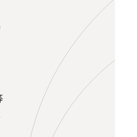
离
起
利
等
更