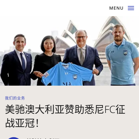
MENU
我们的业务
美驰澳大利亚赞助悉尼FC征
战亚冠！