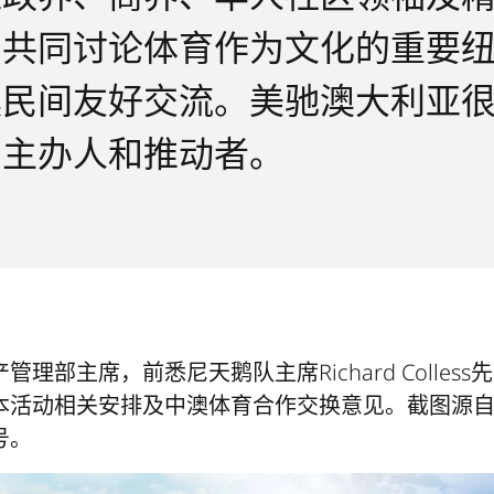
，共同讨论体育作为文化的重要
澳民间友好交流。美驰澳大利亚
的主办人和推动者。
理部主席，前悉尼天鹅队主席Richard Colless
本活动相关安排及中澳体育合作交换意见。截图源
号。