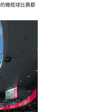
行的橄榄球比赛都