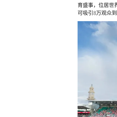
育盛事，位居世
可吸引8万观众