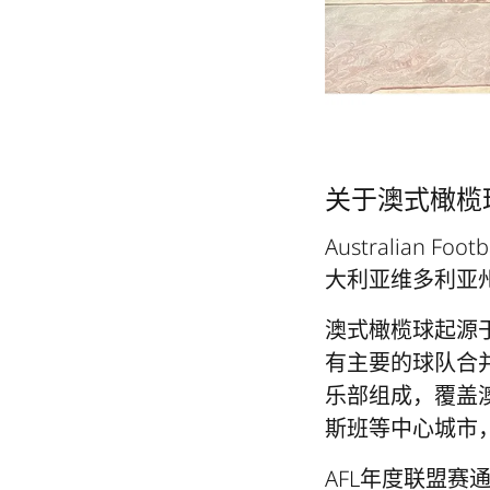
关于澳式橄榄球 – 
Australia
大利亚维多利亚
澳式橄榄球起源于1
有主要的球队合并为
乐部组成，覆盖
斯班等中心城市
AFL年度联盟赛